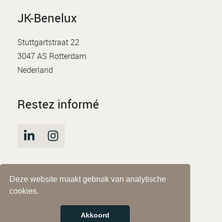
JK-Benelux
Stuttgartstraat 22
3047 AS Rotterdam
Nederland
Restez informé
Deze website maakt gebruik van analytische
© JK-Benelux
cookies.
Impressum
Déclaration de confidentialité
Akkoord