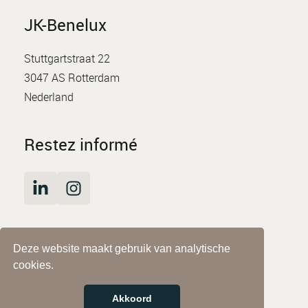
JK-Benelux
Stuttgartstraat 22
3047 AS Rotterdam
Nederland
Restez informé
Deze website maakt gebruik van analytische
© JK-Benelux
cookies.
Impressum
Déclaration de confidentialité
Akkoord