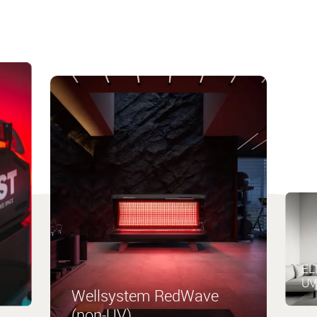
ELT
UV
Wellsystem RedWave
(non-UV)